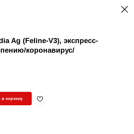
dia Ag (Feline-V3), экспресс-
опению/коронавирус/
 в корзину