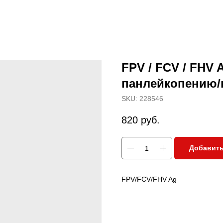
FPV / FCV / FHV 
панлейкопению/
SKU:
228546
820
руб.
Добавить
FPV/FCV/FHV Ag