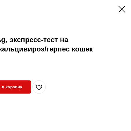
Ag, экспресс-тест на
кальцивироз/герпес кошек
 в корзину